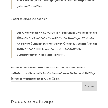
Piña Coladas, jedoch weniger (ohne Schirm) im Regen stehen
gelassen zu werden.
…oder so etwas wie das hier:
Das Unternehmen XYZ wurde 1971 gegründet und versorgt die
Öffentlichkeit seither mit qualitativ hochwertigen Produkten.
An seinem Standort in einer kleinen Großstadt beschäftigt der
Betrieb über 2.000 Menschen und unterstützt die
Stadtbewohner in vielfacher Hinsicht.
Als neuer WordPress-Benutzer solltest du
dein Dashboard
aufrufen, um diese Seite zu löschen und neue Seiten und Beiträge
für deine Website erstellen. Viel Spaß!
Suchen
Neueste Beiträge